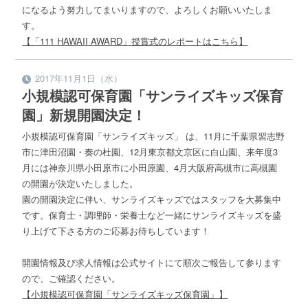
になるよう努力してまいりますので、よろしくお願いいたしま
す。
【「111 HAWAII AWARD」授賞式のレポートはこちら】
2017年11月1日（水）
小規模認可保育園「サンライズキッズ保育
園」新規開園決定！
小規模認可保育園「サンライズキッズ」 は、11月に千葉県習志野
市に津田沼園・奏の杜園、12月東京都文京区に白山園、来年度3
月には神奈川県小田原市に小田原園、4月大阪府高槻市に高槻園
の開園が決定いたしました。
園の開園決定に伴い、サンライズキッズではスタッフを大募集中
です。保育士・調理師・栄養士など一緒にサンライズキッズを盛
り上げて下さる方のご応募お待ちしています！
開園情報及び求人情報は公式サイトにて順次ご報告して参ります
ので、ご確認ください。
【小規模認可保育園「サンライズキッズ保育園」】