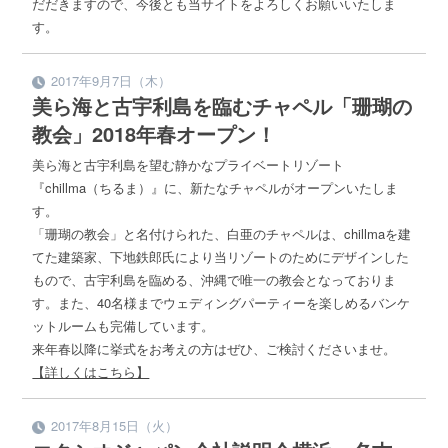
だだきますので、今後とも当サイトをよろしくお願いいたしま
す。
2017年9月7日（木）
美ら海と古宇利島を臨むチャペル「珊瑚の
教会」2018年春オープン！
美ら海と古宇利島を望む静かなプライベートリゾート
『chillma（ちるま）』に、新たなチャペルがオープンいたしま
す。
「珊瑚の教会」と名付けられた、白亜のチャペルは、chillmaを建
てた建築家、下地鉄郎氏により当リゾートのためにデザインした
もので、古宇利島を臨める、沖縄で唯一の教会となっておりま
す。また、40名様までウェディングパーティーを楽しめるバンケ
ットルームも完備しています。
来年春以降に挙式をお考えの方はぜひ、ご検討くださいませ。
【詳しくはこちら】
2017年8月15日（火）