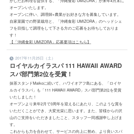
かしたお料理を提供する、「沖縄食彩 UMIZORA」が来年4月末に
オープンいたします。
オープンに伴い、調理師+農業がお好きな方を募集しています。
自家菜園での野菜栽培と、「沖縄食彩 UMIZORA」のヘッドシェ
フを目指して調理をして下さる方のご応募をお待ちしておりま
す！
【「沖縄食彩 UMIZORA」応募要項はこちら】
2017年11月25日（土）
ロイヤルカイラスパ 111 HAWAII AWARD
スパ部門第2位を受賞！
抹茶スタンドMaikoに続いて、ハワイオアフ島にある、「ロイヤ
ルカイラスパ」も「111 HAWAII AWARD」スパ部門第2位を受賞
いたしました！
オープンより来年2月で3周年を迎えるにあたり、このような賞を
いただくことができ、大変光栄に思います。また、皆様からの沢
山のご支持をいただきましたこと、スタッフ一同感謝申し上げま
す。
これからも力を合わせて、サービスの向上に努め、より良いスパ