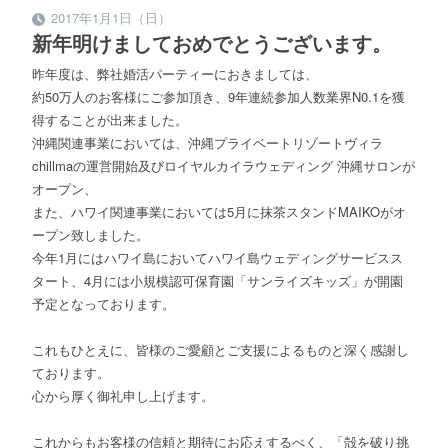
2017年1月1日（日）
新年明けましておめでとうございます。
昨年度は、弊社婚活パーティーにおきましては、
約50万人のお客様にご参加頂き、9年連続参加人数業界N0.1を獲
得することが出来ました。
沖縄関連事業においては、沖縄プライベートリゾートヴィラ
chillmaの運営開始及びロイヤルカイラウェディング 沖縄サロンが
オープン、
また、ハワイ関連事業においては5月に抹茶スタンドMAIKOがオ
ープン致しました。
今年1月にはハワイ島においてハワイ島ウェディングサービスス
タート、4月には小規模認可保育園「サンライズキッズ」が開園
予定となっております。
これもひとえに、皆様のご愛顧とご支援によるものと深く感謝し
ております。
心から厚く御礼申し上げます。
これからもお客様の信頼と期待にお応えするべく、「殻を破り挑