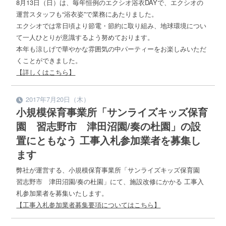
8月13日（日）は、毎年恒例のエクシオ浴衣DAYで、エクシオの
運営スタッフも“浴衣姿”で業務にあたりました。
エクシオでは常日頃より節電・節約に取り組み、地球環境につい
て一人ひとりが意識するよう努めております。
本年も涼しげで華やかな雰囲気の中パーティーをお楽しみいただ
くことができました。
【詳しくはこちら】
2017年7月20日（木）
小規模保育事業所「サンライズキッズ保育
園 習志野市 津田沼園/奏の杜園」の設
置にともなう 工事入札参加業者を募集し
ます
弊社が運営する、小規模保育事業所「サンライズキッズ保育園
習志野市 津田沼園/奏の杜園」にて、施設改修にかかる 工事入
札参加業者を募集いたします。
【工事入札参加業者募集要項についてはこちら】