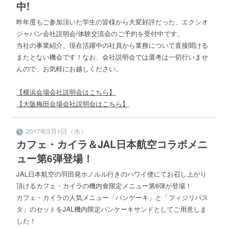
中!
昨年度もご参加頂いた学生の皆様から大変好評だった、エクシオ
ジャパン会社説明会/体験交流会のご予約を受付中です。
当社の事業紹介、現在活躍中の社員から業務について直接聞ける
またとない機会です！なお、会社説明会では選考は一切行いませ
んので、お気軽にお越しください。
【横浜会場会社説明会はこちら】
【大阪梅田会場会社説明会はこちら】
2017年3月1日（水）
カフェ・カイラ＆JAL日本航空コラボメニ
ュー第6弾登場！
JAL日本航空の羽田発ホノルル行きのハワイ便にてお召し上がり
頂けるカフェ・カイラの機内食限定メニュー第6弾が登場！
カフェ・カイラの人気メニュー「パンケーキ」と「フィジリパス
タ」のセットをJAL機内限定パンケーキサンドとしてご用意しま
した！