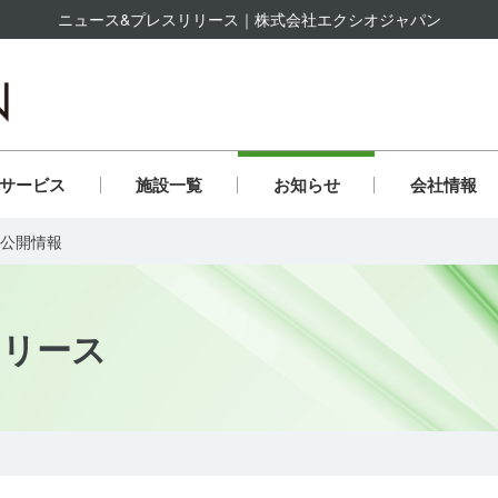
ニュース&プレスリリース｜株式会社エクシオジャパン
株式会社エクシオジャパン
サービス
施設一覧
お知らせ
会社情報
ト公開情報
サー活動・協賛
祉事業ICTシステム
会貢献への取り組み
企業行動指針
社員行動指針
SDGsの取り組み
職場環境への取り組み
保育士資格取得支援
役員一覧
保育人材支援
反社会的勢力排除宣
ベ
の他
過去に展開した事業
リリース