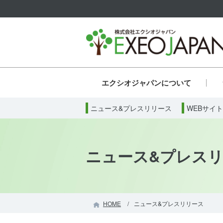
エクシオジャパンについて
代表からのメッセージ
認可保育園
本社
ニュース&プレスリリース
会社概要
ネットの安全な運用への取り組み
保育園施設
沿革
英語教育保育園
組織図
飲食施設
企業理念
WEBサイ
スポン
児童福
社
保育事業（その他）
飲食事業
そ
ニュース&プレス
HOME
ニュース&プレスリリース