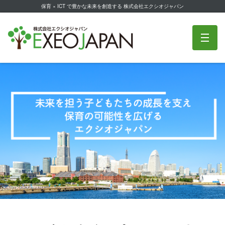
保育 × ICT で豊かな未来を創造する 株式会社エクシオジャパン
株式会社エクシオジャパン
m