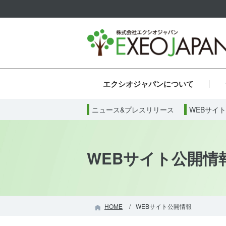
エクシオジャパンについて
代表からのメッセージ
認可保育園
本社
ニュース&プレスリリース
会社概要
ネットの安全な運用への取り組み
保育園施設
沿革
英語教育保育園
組織図
飲食施設
企業理念
WEBサイ
スポン
児童福
社
保育事業（その他）
飲食事業
そ
WEBサイト公開情
HOME
WEBサイト公開情報