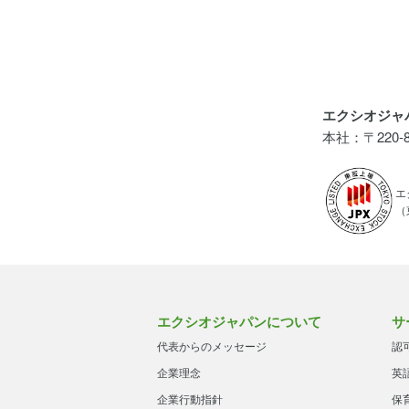
エクシオジャ
本社：〒220
エ
（
エクシオジャパンについて
サ
代表からのメッセージ
認
企業理念
英
企業行動指針
保