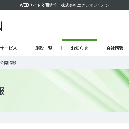
WEBサイト公開情報｜株式会社エクシオジャパン
株式会社エクシオジャパン
サービス
施設一覧
お知らせ
会社情報
ト公開情報
サー活動・協賛
祉事業ICTシステム
会貢献への取り組み
企業行動指針
社員行動指針
SDGsの取り組み
職場環境への取り組み
保育士資格取得支援
役員一覧
保育人材支援
反社会的勢力排除宣
ベ
の他
過去に展開した事業
報