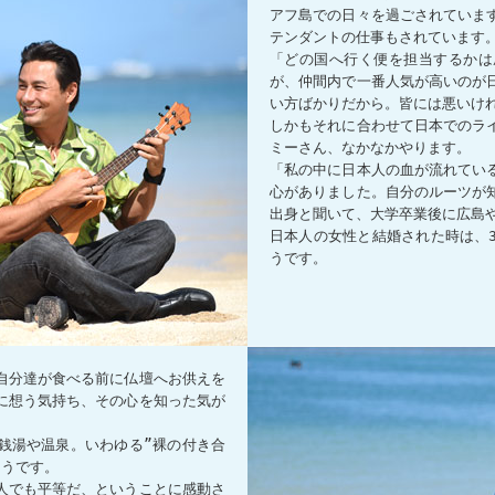
アフ島での日々を過ごされていま
テンダントの仕事もされています
「どの国へ行く便を担当するかは
が、仲間内で一番人気が高いのが
い方ばかりだから。皆には悪いけ
しかもそれに合わせて日本でのラ
ミーさん、なかなかやります。
「私の中に日本人の血が流れてい
心がありました。自分のルーツが
出身と聞いて、大学卒業後に広島
日本人の女性と結婚された時は、
うです。
自分達が食べる前に仏壇へお供えを
に想う気持ち、その心を知った気が
銭湯や温泉。いわゆる”裸の付き合
そうです。
人でも平等だ、ということに感動さ