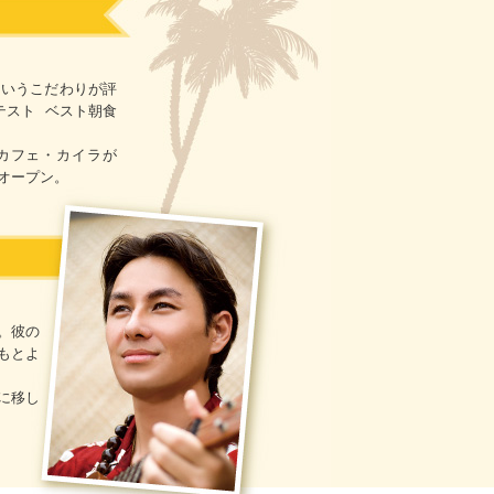
。
というこだわりが評
テスト ベスト朝食
るカフェ・カイラが
にオープン。
。彼の
もとよ
に移し