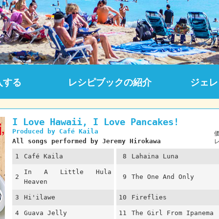
入する
レシピブックの紹介
ジェレ
I Love Hawaii, I Love Pancakes!
Produced by Café Kaila
All songs performed by Jeremy Hirokawa
1
Café Kaila
8
Lahaina Luna
In A Little Hula
2
9
The One And Only
Heaven
3
Hi'ilawe
10
Fireflies
4
Guava Jelly
11
The Girl From Ipanema