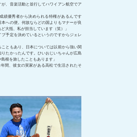
すが、音楽活動と並行してハワイアン航空でア
。
成績優秀者から決められる特権があるんです
日本への便。何故ならどの国よりもマナーが良
れど大抵、私が担当しています（笑）」
イブ予定を決めているというのですからジェレ
ることもあり、日本については以前から強い関
知りたかったんです。ひいおじいちゃんが広島
や島根を旅したこともあります」
3年間、彼女の実家がある高松で生活されたそ