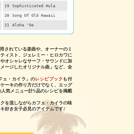
19
Sophisticated Hula
20
Song Of Old Hawaii
21
Aloha 'Oe
使用されている楽曲や、オーナーのミ
ーティスト、ジェレミー・ヒロカワに
クやオシャレなサーフ・サウンドに加
イメージしたオリジナル曲」など、全
フェ・カイラ」の
レシピブック
も付
ンケーキの作り方だけでなく、エッグ
の人気メニュー計5品のレシピを掲載
ックを流しながらカフェ・カイラの味
キ好き女子必見のアイテムです♪