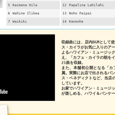
5
Kaimana Hila
12
Papalina Lahilahi
6
Wahine Ilikea
13
Noho Paipai
7
Waikiki
14
Kaneohe
収録曲には、店内BGMとして
ス・カイラがお気に入りのア
よるハワイアン・ミュージッ
え、「カフェ・カイラの朝を
21曲を収録。
また、本舗初公開となる「カ
属。実際にお店で出されるパ
ス・ベネディクトなど、当店
しています。
お家でハワイアン・ミュージ
が楽しめる、ハワイ＆パンケー