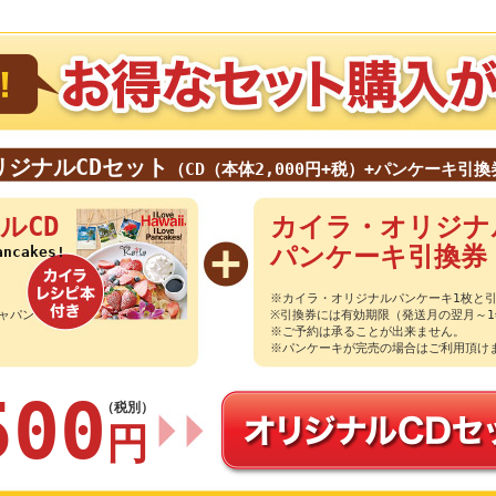
リジナルCDセット
（CD（本体2,000円+税）+パンケーキ引換
ルCD
カイラ・オリジナ
パンケーキ引換券
ancakes!
※カイラ・オリジナルパンケーキ1枚と引
ャパン
※引換券には有効期限（発送月の翌月～
※ご予約は承ることが出来ません。
※パンケーキが完売の場合はご利用頂け
500
（税別）
円