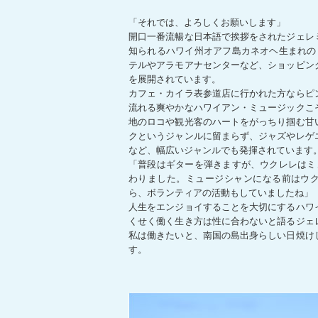
「それでは、よろしくお願いします」
開口一番流暢な日本語で挨拶をされたジェレ
知られるハワイ州オアフ島カネオヘ生まれの
テルやアラモアナセンターなど、ショッピン
を展開されています。
カフェ・カイラ表参道店に行かれた方ならピ
流れる爽やかなハワイアン・ミュージックこ
地のロコや観光客のハートをがっちり掴む甘
クというジャンルに留まらず、ジャズやレゲ
など、幅広いジャンルでも発揮されています
「普段はギターを弾きますが、ウクレレはミ
わりました。ミュージシャンになる前はウ
ら、ボランティアの活動もしていましたね」
人生をエンジョイすることを大切にするハワ
くせく働く生き方は性に合わないと語るジェ
私は働きたいと、南国の島出身らしい日焼け
す。