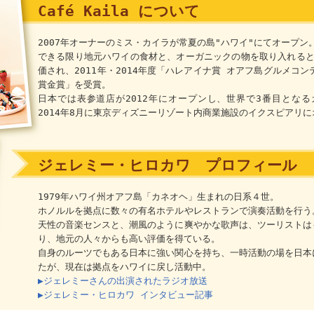
Café Kaila について
2007年オーナーのミス・カイラが常夏の島"ハワイ"にてオープン
できる限り地元ハワイの食材と、オーガニックの物を取り入れる
価され、2011年・2014年度「ハレアイナ賞 オアフ島グルメコン
賞金賞」を受賞。
日本では表参道店が2012年にオープンし、世界で3番目とな
2014年8月に東京ディズニーリゾート内商業施設のイクスピアリ
ジェレミー・ヒロカワ プロフィール
1979年ハワイ州オアフ島「カネオヘ」生まれの日系４世。
ホノルルを拠点に数々の有名ホテルやレストランで演奏活動を行う
天性の音楽センスと、潮風のように爽やかな歌声は、ツーリストは
り、地元の人々からも高い評価を得ている。
自身のルーツでもある日本に強い関心を持ち、一時活動の場を日本
たが、現在は拠点をハワイに戻し活動中。
▶ジェレミーさんの出演されたラジオ放送
▶ジェレミー・ヒロカワ インタビュー記事