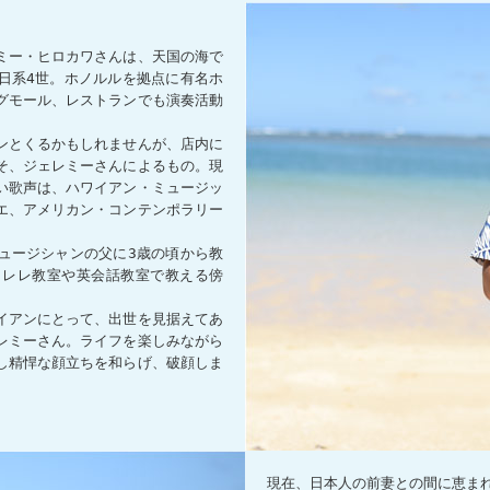
ミー・ヒロカワさんは、天国の海で
日系4世。ホノルルを拠点に有名ホ
グモール、レストランでも演奏活動
ンとくるかもしれませんが、店内に
そ、ジェレミーさんによるもの。現
い歌声は、ハワイアン・ミュージッ
エ、アメリカン・コンテンポラリー
。
ュージシャンの父に3歳の頃から教
クレレ教室や英会話教室で教える傍
イアンにとって、出世を見据えてあ
レミーさん。ライフを楽しみながら
し精悍な顔立ちを和らげ、破顔しま
現在、日本人の前妻との間に恵まれ